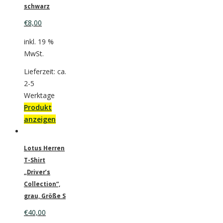
schwarz
€
8,00
inkl. 19 %
MwSt.
Lieferzeit: ca.
2-5
Werktage
Produkt
anzeigen
Lotus Herren
T-Shirt
„Driver’s
Collection“,
grau, Größe S
€
40,00