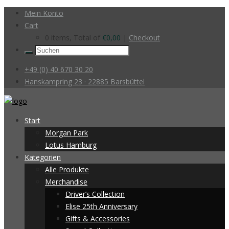
Mein Konto
Cart
0 items, Total of
€
0,00
|
Checkout
+49 (0) 40 670 30 20
Hanskampring 23 · 22885 Barsbüttel
Start
Morgan Park
Lotus Hamburg
Kategorien
Alle Produkte
Merchandise
Driver’s Collection
Elise 25th Anniversary
Gifts & Accessories