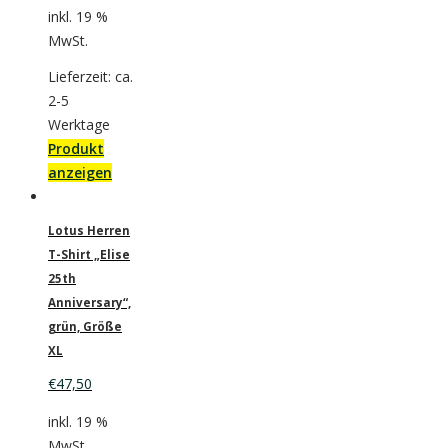
inkl. 19 %
MwSt.
Lieferzeit: ca.
2-5
Werktage
Produkt
anzeigen
Lotus Herren
T-Shirt „Elise
25th
Anniversary“,
grün, Größe
XL
€
47,50
inkl. 19 %
MwSt.