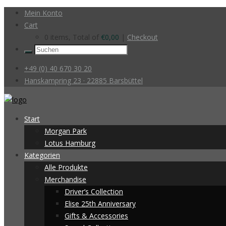
Mein Konto
Cart
0 items, Total of
€
0,00
|
Checkout
+49 (0) 40 670 30 20
Hanskampring 23 · 22885 Barsbüttel
Start
Morgan Park
Lotus Hamburg
Kategorien
Alle Produkte
Merchandise
Driver’s Collection
Elise 25th Anniversary
Gifts & Accessories