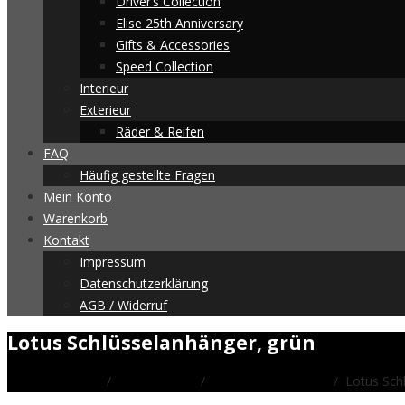
Driver’s Collection
Elise 25th Anniversary
Gifts & Accessories
Speed Collection
Interieur
Exterieur
Räder & Reifen
FAQ
Häufig gestellte Fragen
Mein Konto
Warenkorb
Kontakt
Impressum
Datenschutzerklärung
AGB / Widerruf
Lotus Schlüsselanhänger, grün
Startseite
/
Merchandise
/
Gifts & Accessories
/ Lotus Schl