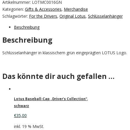
Artikelnummer:
LOTMC0016GN
Kategorien:
Gifts & Accessories
,
Merchandise
Schlagwörter:
For the Drivers
,
Original Lotus
,
Schlüsselanhänger
Beschreibung
Beschreibung
Schlüsselanhänger in klassischem grün eingeprägten LOTUS Logo.
Das könnte dir auch gefallen …
Lotus Baseball-Cap „Driver’s Collection“,
schwarz
€
35,00
inkl. 19 % MwSt.